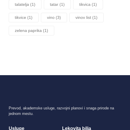
talatelja
(1)
tatar
(1)
tikvica
(1)
tikvice
(1)
vino
(3)
vinov list
(1)
zelena paprika
(1)
Prevod, akademske usluge, razvojni planovi i snaga prirode na
jednom mestu.
Usluge
Lekovita bilja