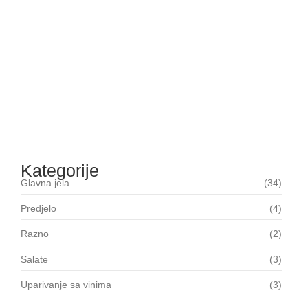
NJOKE SA ŠPARGLAMA I PRŠUTOM
06/18/2026
ČORBADŽIJSKA MANDŽA
06/18/2026
FILE U LISNATOM TESTU
06/18/2026
Kategorije
Glavna jela
(34)
Predjelo
(4)
Razno
(2)
Salate
(3)
Uparivanje sa vinima
(3)