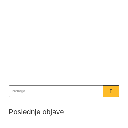
Detaljnije
SALATA IZ PIREJA
10/19/2024
Potrebno: 1. Zelena tikvica, 200-300gr 2. Paradajz jedan,
srednji 3. Kozji sir 100gr 4. Crne masline 10kom 5. Mladi
luka, samo zelena perca Priprema: Izrendati tikvicu na
rende. Posoliti i ostaviti 30min da odstoji Očistiti paradajz od
ljuske i iseći...
Detaljnije
Poslednje objave