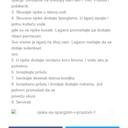
špargli. Dinstante na srednjoj vatri oko 7 min. Posoliti i
pobiberiti.
3. Skuvajte njoke u slanoj vodi.
4. Skuvane njoke dodajte šparglama. U tiganj sipajte i
jednu kutlaču vode
gde su se njoke kuvale. Lagano promešajte pa dodajte
ribani parmezan.
Svo vreme je tiganj na tihoj vatri. Lagano mešajte da se
dobije svilenkast
sos.
5. U njoke dodajte rendanu koru limuna. I vodu ako je
potrebno
6. Iscepkajte pršutu.
7. Iseckajte desetak listova bosiljka.
8. Iscepkanu pršutu i bosiljak dodajte nokama. Još
jednom promešati da se
povežu ukusi.
9. Servirati