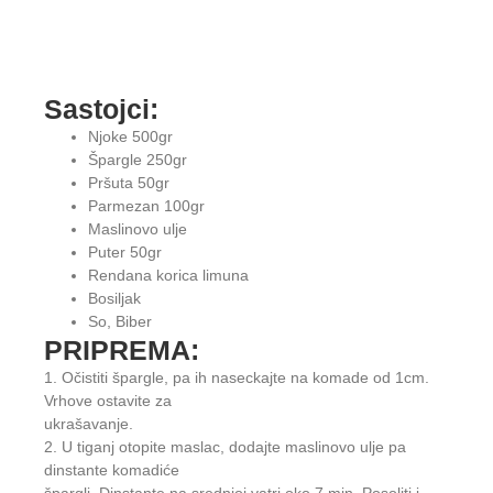
Sastojci:
Njoke 500gr
Špargle 250gr
Pršuta 50gr
Parmezan 100gr
Maslinovo ulje
Puter 50gr
Rendana korica limuna
Bosiljak
So, Biber
PRIPREMA:
1. Očistiti špargle, pa ih naseckajte na komade od 1cm.
Vrhove ostavite za
ukrašavanje.
2. U tiganj otopite maslac, dodajte maslinovo ulje pa
dinstante komadiće