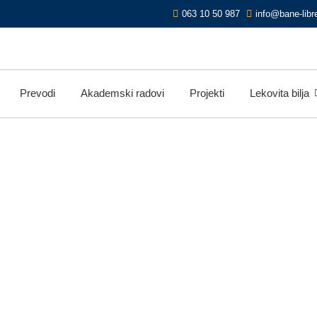
063 10 50 987
info@bane-libre
Prevodi
Akademski radovi
Projekti
Lekovita bilja
dje