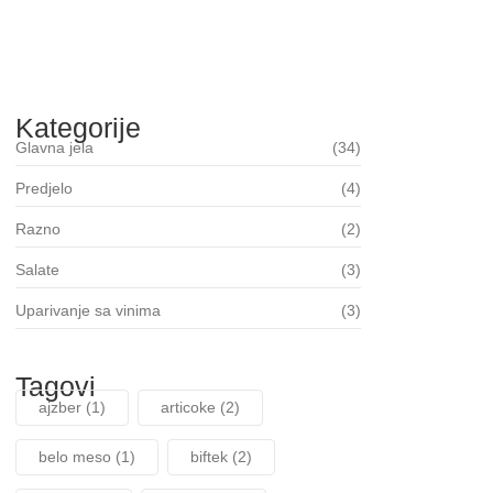
FILE U LISNATOM TESTU
06/18/2026
Kategorije
Glavna jela
(34)
Predjelo
(4)
Razno
(2)
Salate
(3)
Uparivanje sa vinima
(3)
Tagovi
ajzber
(1)
articoke
(2)
belo meso
(1)
biftek
(2)