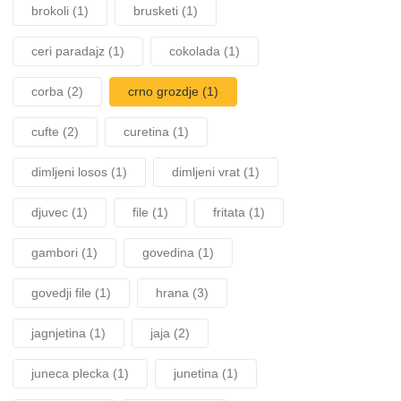
brokoli
(1)
brusketi
(1)
ceri paradajz
(1)
cokolada
(1)
corba
(2)
crno grozdje
(1)
cufte
(2)
curetina
(1)
dimljeni losos
(1)
dimljeni vrat
(1)
djuvec
(1)
file
(1)
fritata
(1)
gambori
(1)
govedina
(1)
govedji file
(1)
hrana
(3)
jagnjetina
(1)
jaja
(2)
juneca plecka
(1)
junetina
(1)