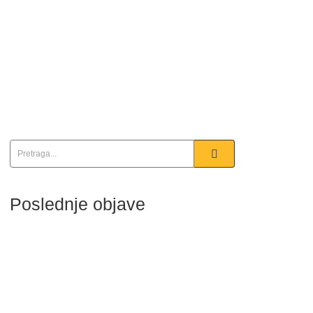
Poslednje objave
NJOKE SA ŠPARGLAMA I PRŠUTOM
06/18/2026
ČORBADŽIJSKA MANDŽA
06/18/2026