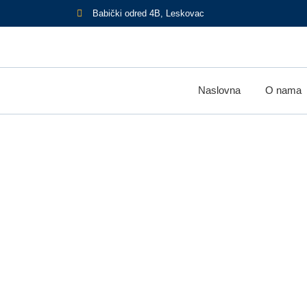
Babički odred 4B, Leskovac
Naslovna
O nama
crno groz