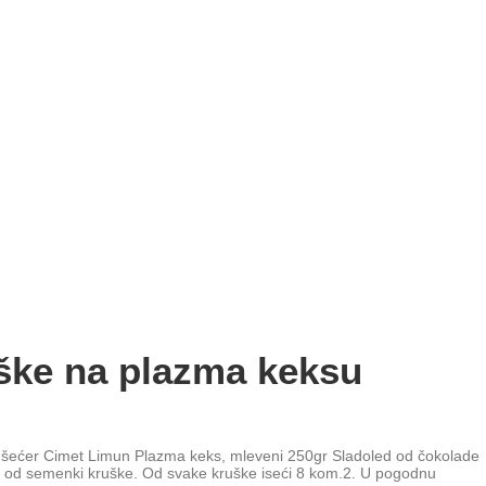
ške na plazma keksu
in šećer Cimet Limun Plazma keks, mleveni 250gr Sladoled od čokolade
ite od semenki kruške. Od svake kruške iseći 8 kom.2. U pogodnu