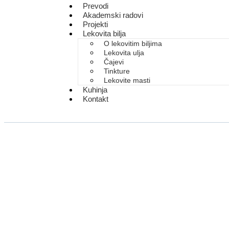
Prevodi
Akademski radovi
Projekti
Lekovita bilja
O lekovitim biljima​
Lekovita ulja
Čajevi
Tinkture
Lekovite masti
Kuhinja
Kontakt
Plazma k