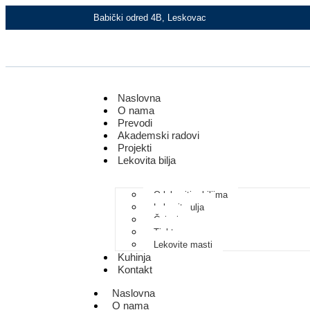
Babički odred 4B, Leskovac
Naslovna
O nama
Prevodi
Akademski radovi
Projekti
Lekovita bilja
O lekovitim biljima​
Lekovita ulja
Čajevi
Tinkture
Lekovite masti
Kuhinja
Kontakt
Naslovna
O nama