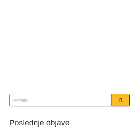
MINESTRONE SUPA
03/04/2026
Sastojci (za 4-6 osoba): Maslinovo ulje 1 crni luk, 2
šargarepe, 2 štapića celera (sve sitno seckano) 2-3 čena
belog luka 1 krompir (kockice) 1 tikvica (kockice) 1 konzerva
pasulja (crveni ili beli) 400g paradajz pelata 1-1.5 l povrtnog
ili...
Detaljnije
Poslednje objave