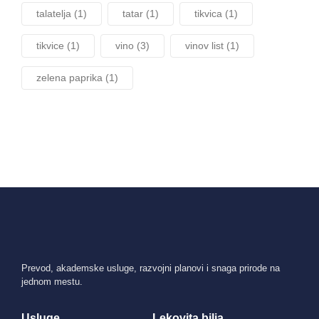
talatelja
(1)
tatar
(1)
tikvica
(1)
tikvice
(1)
vino
(3)
vinov list
(1)
zelena paprika
(1)
Prevod, akademske usluge, razvojni planovi i snaga prirode na
jednom mestu.
Usluge
Lekovita bilja