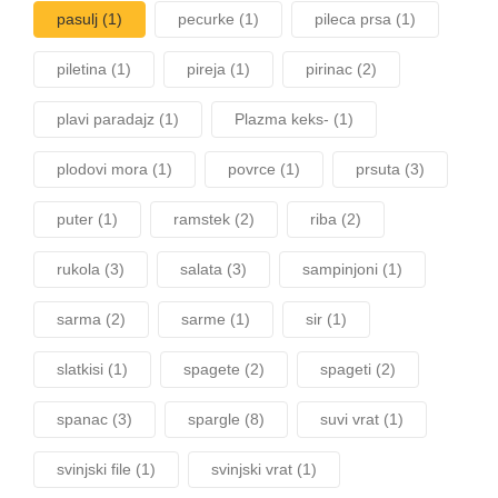
pasulj
(1)
pecurke
(1)
pileca prsa
(1)
piletina
(1)
pireja
(1)
pirinac
(2)
plavi paradajz
(1)
Plazma keks-
(1)
plodovi mora
(1)
povrce
(1)
prsuta
(3)
puter
(1)
ramstek
(2)
riba
(2)
rukola
(3)
salata
(3)
sampinjoni
(1)
sarma
(2)
sarme
(1)
sir
(1)
slatkisi
(1)
spagete
(2)
spageti
(2)
spanac
(3)
spargle
(8)
suvi vrat
(1)
svinjski file
(1)
svinjski vrat
(1)