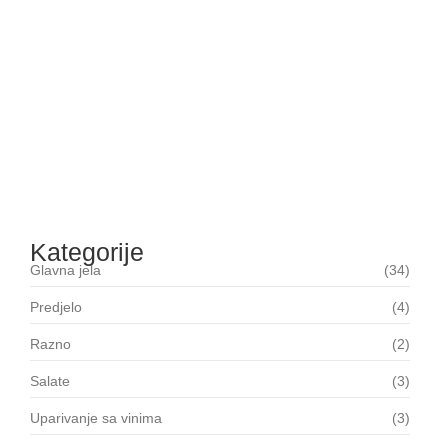
NJOKE SA ŠPARGLAMA I PRŠUTOM
06/18/2026
ČORBADŽIJSKA MANDŽA
06/18/2026
FILE U LISNATOM TESTU
06/18/2026
Kategorije
Glavna jela
(34)
Predjelo
(4)
Razno
(2)
Salate
(3)
Uparivanje sa vinima
(3)